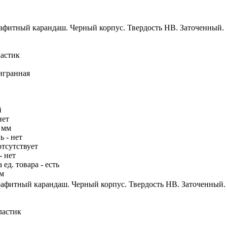
афитный карандаш. Черный корпус. Твердость HB. Заточенный.
ластик
игранная
й
нет
 мм
 - нет
отсутствует
- нет
ед. товара - есть
мм
афитный карандаш. Черный корпус. Твердость HB. Заточенный.
ластик