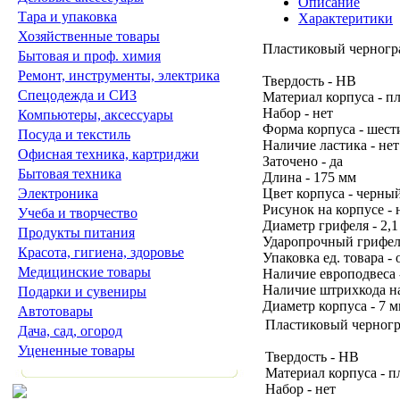
Описание
Тара и упаковка
Характеритики
Хозяйственные товары
Пластиковый черногр
Бытовая и проф. химия
Ремонт, инструменты, электрика
Твердость - HB
Спецодежда и СИЗ
Материал корпуса - п
Набор - нет
Компьютеры, аксессуары
Форма корпуса - шест
Посуда и текстиль
Наличие ластика - нет
Офисная техника, картриджи
Заточено - да
Бытовая техника
Длина - 175 мм
Электроника
Цвет корпуса - черны
Рисунок на корпусе - 
Учеба и творчество
Диаметр грифеля - 2,1
Продукты питания
Ударопрочный грифель
Красота, гигиена, здоровье
Упаковка ед. товара - 
Медицинские товары
Наличие европодвеса 
Наличие штрихкода на 
Подарки и сувениры
Диаметр корпуса - 7 
Автотовары
Пластиковый черногр
Дача, сад, огород
Уцененные товары
Твердость - HB
Материал корпуса - п
Набор - нет