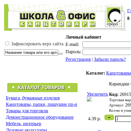
Г
8
Личный кабинет
Зафиксировать верх сайта
E-mail:
Пароль:
Регистрация
|
Забыли пароль?
Каталог:
Канцтовары
Карандаш ч
Увеличить
Код:
2691
Бумага, бумажные изделия
Торговая мар
Канцтовары, папки, пишущие пр-и
26
Артикул:
Товары для торговли
Кол-во в упа
Демонстрационное оборудование
4.39 р.
Мебель, интерьер
Деловые аксессуары