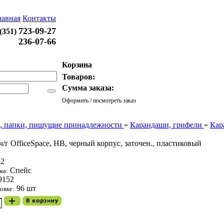
лавная
Контакты
723-09-27
 (351)
236-07-66
Корзина
Товаров:
0 штук
Сумма заказа:
0.00 р.
Оформить / посмотреть заказ
, папки, пишущие принадлежности
»
Карандаши, грифели
»
Кар
/г OfficeSpace, HB, черный корпус, заточен., пластиковый
52
Спейс
ка:
9152
96 шт
ковке: