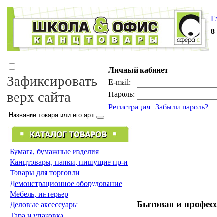
Г
8
Личный кабинет
Зафиксировать
E-mail:
верх сайта
Пароль:
Регистрация
|
Забыли пароль?
Бумага, бумажные изделия
Канцтовары, папки, пишущие пр-и
Товары для торговли
Демонстрационное оборудование
Мебель, интерьер
Бытовая и профес
Деловые аксессуары
Тара и упаковка