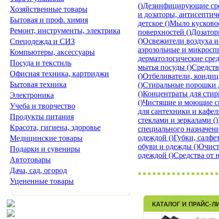
()
Дезинфицирующие ср
Хозяйственные товары
и дозаторы, антисептич
Бытовая и проф. химия
детское
()
Мыло кусково
Ремонт, инструменты, электрика
поверхностей
()
Дозатор
()
Освежители воздуха 
Спецодежда и СИЗ
аэрозольные и микрос
Компьютеры, аксессуары
дерматологические сре
Посуда и текстиль
мытья посуды
()
Средст
Офисная техника, картриджи
()
Отбеливатели, конди
Бытовая техника
()
Стиральные порошки 
()
Концентраты для стир
Электроника
()
Чистящие и моющие с
Учеба и творчество
для сантехники и кафе
Продукты питания
стеклами и зеркалами
()
Красота, гигиена, здоровье
специального назначен
одеждой
()
Губки, салфе
Медицинские товары
обуви и одежды
()
Очист
Подарки и сувениры
одеждой
()
Средства от 
Автотовары
Дача, сад, огород
Уцененные товары